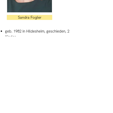
Sandra Fogler
geb. 1982 in Hildesheim, geschieden, 2
Kinder
seit August 2025 Ausbildung zum
LifeCoach, Christina und Walter
Hommelsheim
2024-2025
Jugendamt ASD Stadt
Bamberg
2023 Mediatorin, Mediationswerkstatt
Berlin
2022-2024
Aufbau Familienratsbüro
Tempelhof-Schöneberg und Treptow-
Köpenick
2020 Familienratskoordinatorin, Adamy
Academy
2014 - 2021
Jugendamt RSD Land Berlin