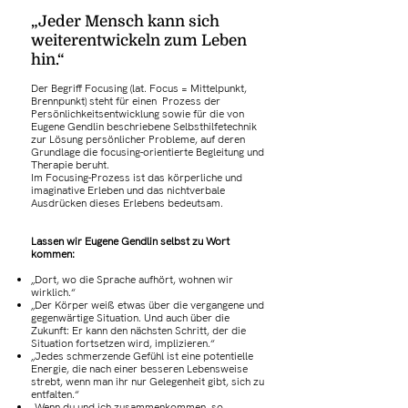
„Jeder Mensch kann sich
weiterentwickeln zum Leben
hin.“
Der Begriff Focusing (lat. Focus = Mittelpunkt,
Brennpunkt) steht für einen Prozess der
Persönlichkeitsentwicklung sowie für die von
Eugene Gendlin beschriebene Selbsthilfetechnik
zur Lösung persönlicher Probleme, auf deren
Grundlage die focusing-orientierte Begleitung und
Therapie beruht.
Im Focusing-Prozess ist das körperliche und
imaginative Erleben und das nichtverbale
Ausdrücken dieses Erlebens bedeutsam.
Lassen wir Eugene Gendlin selbst zu Wort
kommen:
„Dort, wo die Sprache aufhört, wohnen wir
wirklich.“
„Der Körper weiß etwas über die vergangene und
gegenwärtige Situation. Und auch über die
Zukunft: Er kann den nächsten Schritt, der die
Situation fortsetzen wird, implizieren.“
„Jedes schmerzende Gefühl ist eine potentielle
Energie, die nach einer besseren Lebensweise
strebt, wenn man ihr nur Gelegenheit gibt, sich zu
entfalten.“
„Wenn du und ich zusammenkommen, so