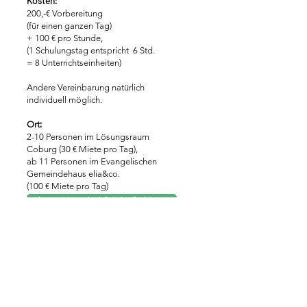
Kosten:
200,-€ Vorbereitung
(für einen ganzen Tag)
+ 100 € pro Stunde,
(1 Schulungstag entspricht 6 Std.
= 8 Unterrichtseinheiten)
Andere Vereinbarung natürlich
individuell möglich.
:
Ort
2-10 Personen im Lösungsraum
Coburg (30 € Miete pro Tag),
ab 11 Personen im Evangelischen
Gemeindehaus elia&co.
(100 € Miete pro Tag)
Anmeldung bei Sylvia Gebhart
Adresse